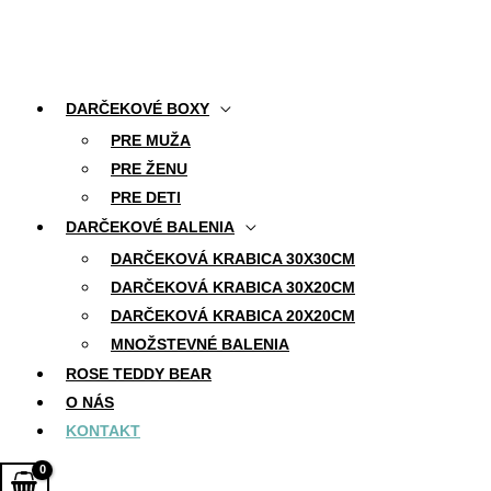
Preskočiť na obsah
DARČEKOVÉ BOXY
Kontakt
PRE MUŽA
PRE ŽENU
+421 911 454 785
PRE DETI
info@darcekoland.sk
DARČEKOVÉ BALENIA
DARČEKOVÁ KRABICA 30X30CM
DARČEKOVÁ KRABICA 30X20CM
DARČEKOVÁ KRABICA 20X20CM
MNOŽSTEVNÉ BALENIA
ROSE TEDDY BEAR
Napíšte nám
O NÁS
KONTAKT
Vaše meno