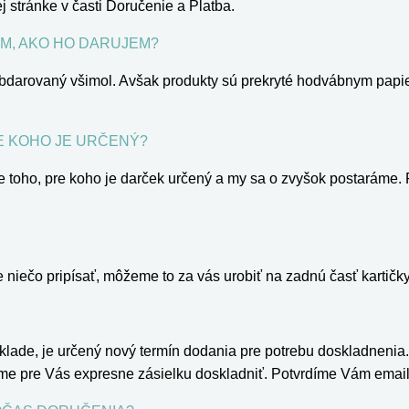
j stránke v časti Doručenie a Platba.
M, AKO HO DARUJEM?
 obdarovaný všimol. Avšak produkty sú prekryté hodvábnym papie
E KOHO JE URČENÝ?
e toho, pre koho je darček určený a my sa o zvyšok postaráme. F
te niečo pripísať, môžeme to za vás urobiť na zadnú časť kartič
ade, je určený nový termín dodania pre potrebu doskladnenia.
e pre Vás expresne zásielku doskladniť. Potvrdíme Vám emai