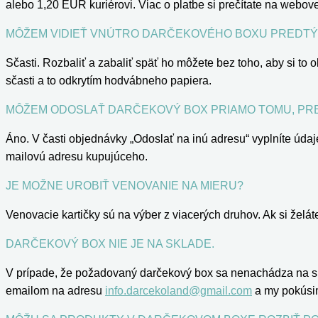
alebo 1,20 EUR kuriérovi. Viac o platbe si prečítate na webove
MÔŽEM VIDIEŤ VNÚTRO DARČEKOVÉHO BOXU PREDTÝ
Sčasti. Rozbaliť a zabaliť späť ho môžete bez toho, aby si to
sčasti a to odkrytím hodvábneho papiera.
MÔŽEM ODOSLAŤ DARČEKOVÝ BOX PRIAMO TOMU, PR
Áno. V časti objednávky „Odoslať na inú adresu“ vyplníte údaj
mailovú adresu kupujúceho.
JE MOŽNE UROBIŤ VENOVANIE NA MIERU?
Venovacie kartičky sú na výber z viacerých druhov. Ak si želá
DARČEKOVÝ BOX NIE JE NA SKLADE.
V prípade, že požadovaný darčekový box sa nenachádza na skl
emailom na adresu
info.darcekoland@gmail.com
a my pokúsim