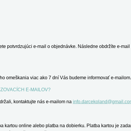
nete potvrdzujúci e-mail o objednávke. Následne obdržíte e-ma
eho omeškania viac ako 7 dní Vás budeme informovať e-mailom
DZOVACÍCH E-MAILOV?
bdržali, kontaktujte nás e-mailom na
info.darcekoland@gmail.c
a kartou online alebo platba na dobierku. Platba kartou je zad