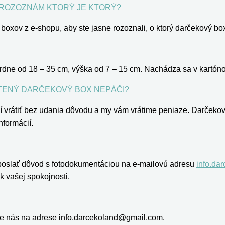
 ROZOZNÁM KTORÝ JE KTORÝ?
xov z e-shopu, aby ste jasne rozoznali, o ktorý darčekový box
ne od 18 – 35 cm, výška od 7 – 15 cm. Nachádza sa v kartónove
LATENÝ DARČEKOVÝ BOX NEPÁČI?
 vrátiť bez udania dôvodu a my vám vrátime peniaze. Darčekov
nformácií.
 poslať dôvod s fotodokumentáciou na e-mailovú adresu
info.da
k vašej spokojnosti.
jte nás na adrese info.darcekoland@gmail.com.