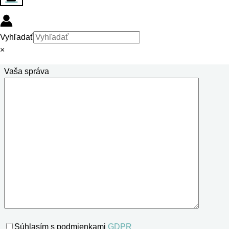
Váš email
Vyhľadať
×
Vaša správa
Súhlasím s podmienkami
GDPR