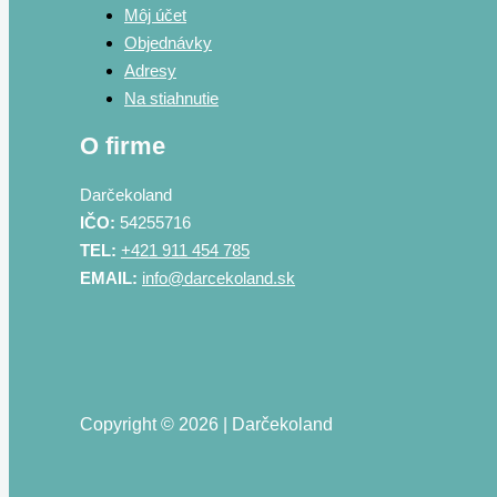
Môj účet
Objednávky
Adresy
Na stiahnutie
O firme
Darčekoland
IČO:
54255716
TEL:
+421 911 454 785
EMAIL:
info@darcekoland.sk
Copyright © 2026 | Darčekoland