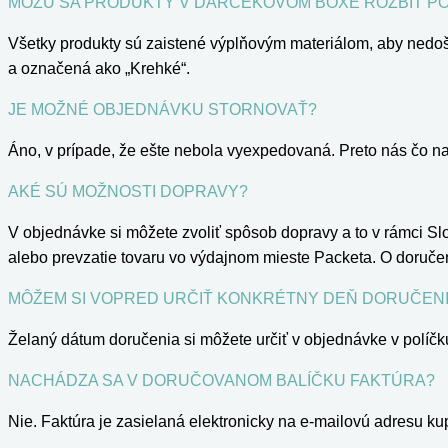
MÔŽU SA PRODUKTY V DARČEKOVOM BOXE ROZBIŤ P
Všetky produkty sú zaistené výplňovým materiálom, aby nedošl
a označená ako „Krehké“.
JE MOŽNÉ OBJEDNÁVKU STORNOVAŤ?
Áno, v prípade, že ešte nebola vyexpedovaná. Preto nás čo n
AKÉ SÚ MOŽNOSTI DOPRAVY?
V objednávke si môžete zvoliť spôsob dopravy a to v rámci S
alebo prevzatie tovaru vo výdajnom mieste Packeta. O doručen
MÔŽEM SI VOPRED URČIŤ KONKRÉTNY DEŇ DORUČEN
Želaný dátum doručenia si môžete určiť v objednávke v políč
NACHÁDZA SA V DORUČOVANOM BALÍČKU FAKTÚRA?
Nie. Faktúra je zasielaná elektronicky na e-mailovú adresu k