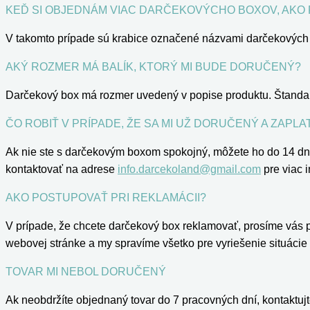
KEĎ SI OBJEDNÁM VIAC DARČEKOVÝCHO BOXOV, AKO
V takomto prípade sú krabice označené názvami darčekových bo
AKÝ ROZMER MÁ BALÍK, KTORÝ MI BUDE DORUČENÝ?
Darčekový box má rozmer uvedený v popise produktu. Štandard
ČO ROBIŤ V PRÍPADE, ŽE SA MI UŽ DORUČENÝ A ZAP
Ak nie ste s darčekovým boxom spokojný, môžete ho do 14 dní
kontaktovať na adrese
info.darcekoland@gmail.com
pre viac i
AKO POSTUPOVAŤ PRI REKLAMÁCII?
V prípade, že chcete darčekový box reklamovať, prosíme vás
webovej stránke a my spravíme všetko pre vyriešenie situácie 
TOVAR MI NEBOL DORUČENÝ
Ak neobdržíte objednaný tovar do 7 pracovných dní, kontaktu