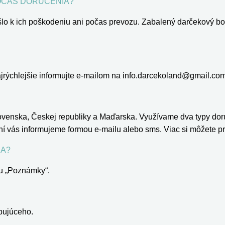
OČAS DORUČENIA?
o k ich poškodeniu ani počas prevozu. Zabalený darčekový box j
ajrýchlejšie informujte e-mailom na info.darcekoland@gmail.co
lovenska, Českej republiky a Maďarska. Využívame dva typy dor
í vás informujeme formou e-mailu alebo sms. Viac si môžete pre
IA?
ku „Poznámky“.
upujúceho.